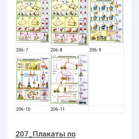
206-7
206-8
206-9
206-10
206-11
207_Плакаты по