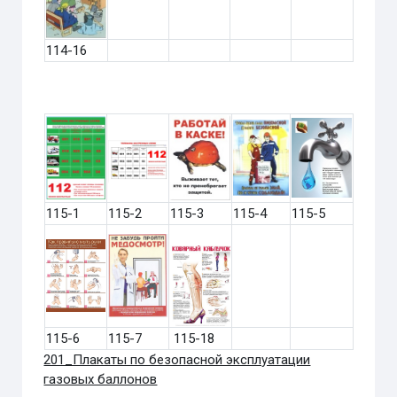
114-16
115-1
115-2
115-3
115-4
115-5
115-6
115-7
115-18
201_Плакаты по безопасной эксплуатации
газовых баллонов