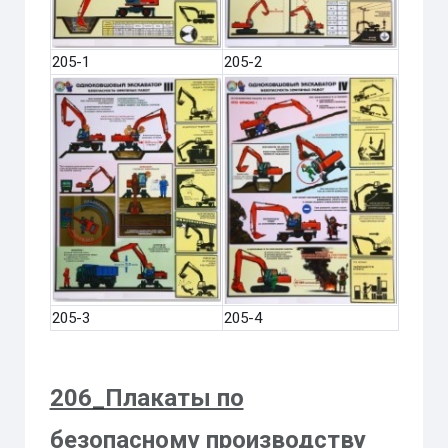
205-1
205-2
205-3
205-4
206_Плакаты по
безопасному производству