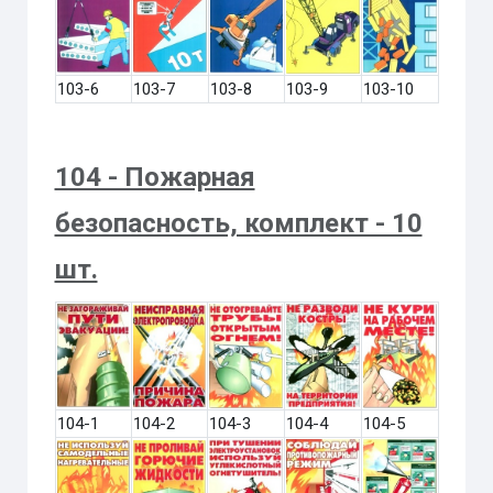
103-6
103-7
103-8
103-9
103-10
104 - Пожарная
безопасность, комплект - 10
шт.
104-1
104-2
104-3
104-4
104-5