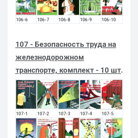
106-6
106-7
106-8
106-9
106-10
107 - Безопасность труда на
железнодорожном
транспорте, комплект - 10 шт
.
107-1
107-2
107-3
107-4
107-5