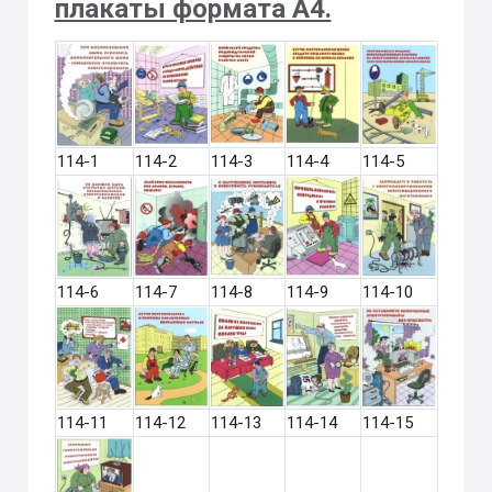
плакаты формата А4.
114-1
114-2
114-3
114-4
114-5
114-6
114-7
114-8
114-9
114-10
114-11
114-12
114-13
114-14
114-15