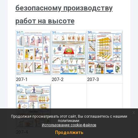
безопасному производству
работ на высоте
207-1
207-2
207-3
x
Продолжая просматривать этот сайт, Вы соглашаетесь с нашими
политиками:
Использование cookie-файлов
207-4
Продолжить