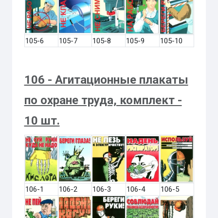
105-6
105-7
105-8
105-9
105-10
106 - Агитационные плакаты
по охране труда, комплект -
10 шт.
106-1
106-2
106-3
106-4
106-5