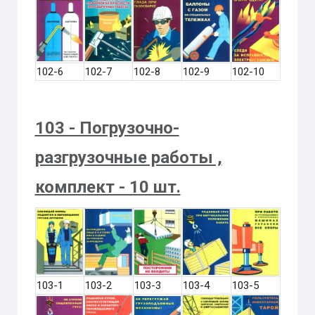
102-6
102-7
102-8
102-9
102-10
103 - Погрузочно-
разгрузочные работы ,
комплект - 10 шт.
103-1
103-2
103-3
103-4
103-5