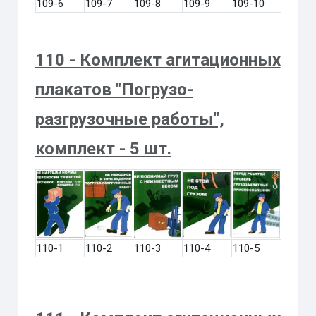
109-6
109-7
109-8
109-9
109-10
110 - Комплект агитационных
плакатов "Погрузо-
разгрузочные работы",
комплект - 5 шт.
110-1
110-2
110-3
110-4
110-5