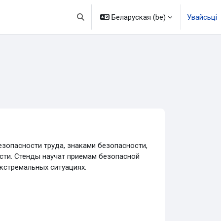
Беларуская ‎(be)‎
Увайсьці
Пераключыць увод пошуку
зопасности труда, знаками безопасности,
сти. Стенды научат приемам безопасной
кстремальных ситуациях.